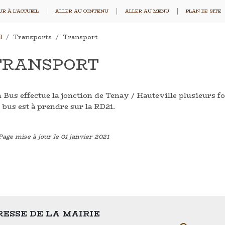
R À L'ACCUEIL
ALLER AU CONTENU
ALLER AU MENU
PLAN DE SITE
l
Transports
Transport
TRANSPORT
 Bus effectue la jonction de Tenay / Hauteville plusieurs fo
 bus est à prendre sur la RD21.
Page mise à jour le 01 janvier 2021
ESSE DE LA MAIRIE